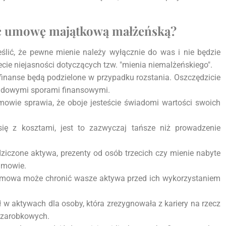
yć umowę majątkową małżeńską?
ślić, że pewne mienie należy wyłącznie do was i nie będzie
cie niejasności dotyczących tzw. "mienia niemalżeńskiego".
inanse będą podzielone w przypadku rozstania. Oszczędzicie
sądowymi sporami finansowymi.
wie sprawia, że oboje jesteście świadomi wartości swoich
ę z kosztami, jest to zazwyczaj tańsze niż prowadzenie
dziczone aktywa, prezenty od osób trzecich czy mienie nabyte
umowie.
 umowa może chronić wasze aktywa przed ich wykorzystaniem
 aktywach dla osoby, która zrezygnowała z kariery na rzecz
i zarobkowych.