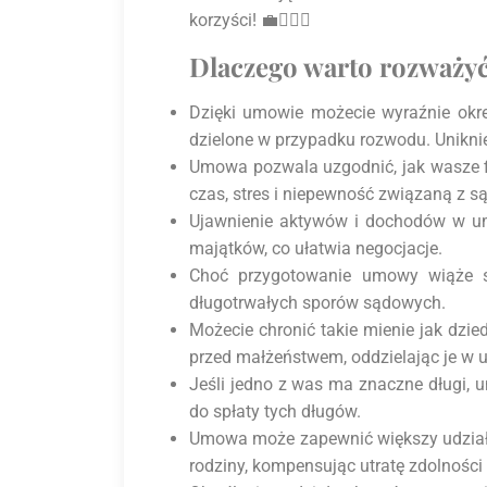
korzyści! 💼👩‍❤️‍👨
Dlaczego warto rozważ
Dzięki umowie możecie wyraźnie okre
dzielone w przypadku rozwodu. Uniknie
Umowa pozwala uzgodnić, jak wasze f
czas, stres i niepewność związaną z 
Ujawnienie aktywów i dochodów w umo
majątków, co ułatwia negocjacje.
Choć przygotowanie umowy wiąże si
długotrwałych sporów sądowych.
Możecie chronić takie mienie jak dzie
przed małżeństwem, oddzielając je w 
Jeśli jedno z was ma znaczne długi,
do spłaty tych długów.
Umowa może zapewnić większy udział w
rodziny, kompensując utratę zdolnośc