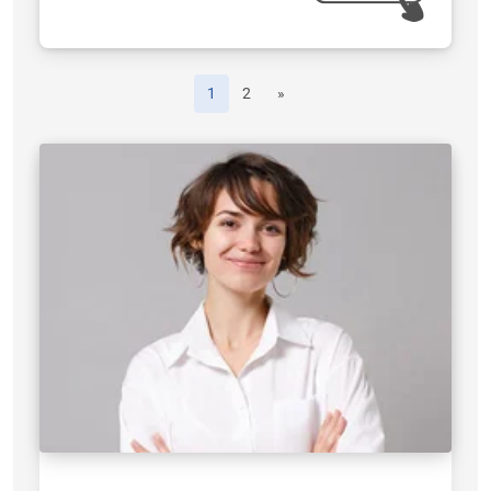
1
2
»