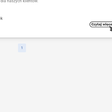
 dla naszych klientów.
ek
1