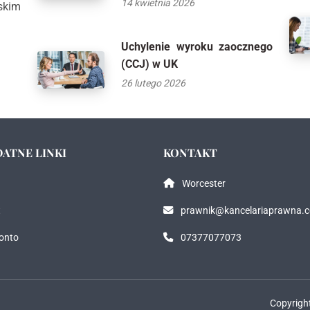
14 kwietnia 2026
skim
Uchylenie wyroku zaocznego
(CCJ) w UK
26 lutego 2026
ATNE LINKI
KONTAKT
Worcester
t
prawnik@kancelariaprawna.
onto
07377077073
Copyrigh