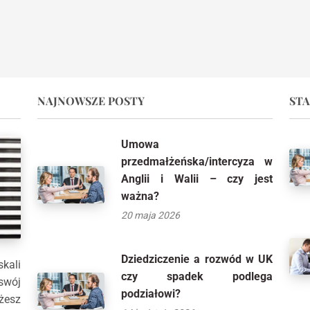
NAJNOWSZE POSTY
STA
Umowa
przedmałżeńska/intercyza w
Anglii i Walii – czy jest
ważna?
20 maja 2026
Dziedziczenie a rozwód w UK
kali
czy spadek podlega
swój
podziałowi?
esz